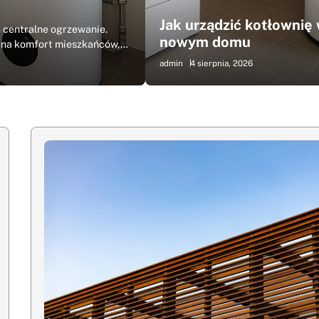
Przemyślana dylatacja stanowi fu
Jak urządzić kotłownię
 centralne ogrzewanie.
roboczych w halach produkcyjnyc
nowym domu
 na komfort mieszkańców,…
konstrukcyjne uwzględniają zmien
2 sierpnia, 2026
admin
4 sierpnia, 2026