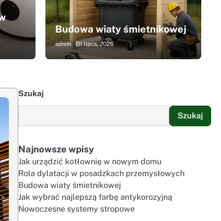
ndament bezawaryjnej eksploatacji powierzchni
Reali
 w
h i magazynach. Odpowiednie rozwiązania
etapi
Budowa wiaty śmietnikowej
ne obciążenia, różnice…
trwał
admin
31 lipca, 2026
31 lipc
Szukaj
Szukaj
Najnowsze wpisy
Jak urządzić kotłownię w nowym domu
Rola dylatacji w posadzkach przemysłowych
Budowa wiaty śmietnikowej
Jak wybrać najlepszą farbę antykorozyjną
Nowoczesne systemy stropowe