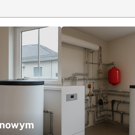
Rola dylatacj
w nowym
przemysłowy