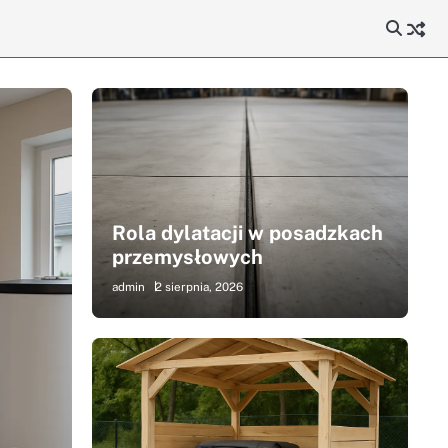
Rola dylatacji w posadzkach
przemysłowych
admin
2 sierpnia, 2026
i w posadzkach
ch
Bu