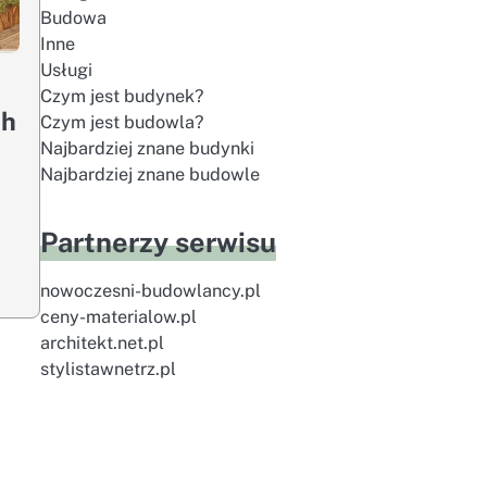
Budowa
Inne
Usługi
Czym jest budynek?
ch
Czym jest budowla?
Najbardziej znane budynki
Najbardziej znane budowle
Partnerzy serwisu
nowoczesni-budowlancy.pl
ceny-materialow.pl
architekt.net.pl
stylistawnetrz.pl