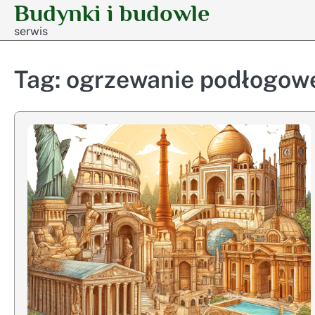
Budynki i budowle
Skip
to
serwis
content
Tag:
ogrzewanie podłogow