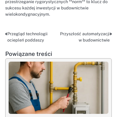
przestrzeganie rygorystycznych **norm** to klucz do
sukcesu każdej inwestycji w budownictwie
wielokondygnacyjnym.
Przegląd technologii
Przyszłość automatyzacji
Nawigacja
ociepleń poddaszy
w budownictwie
wpisu
Powiązane treści