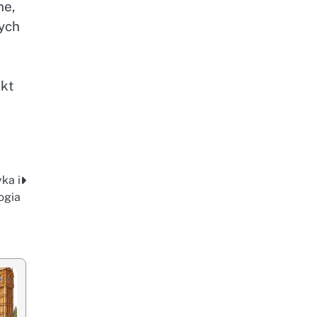
ne,
ych
ekt
ka i
ogia