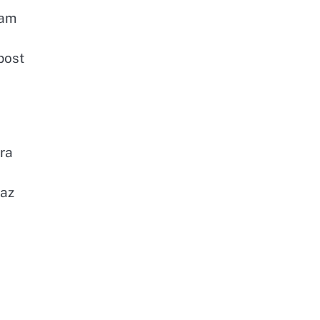
tam
post
ra
raz