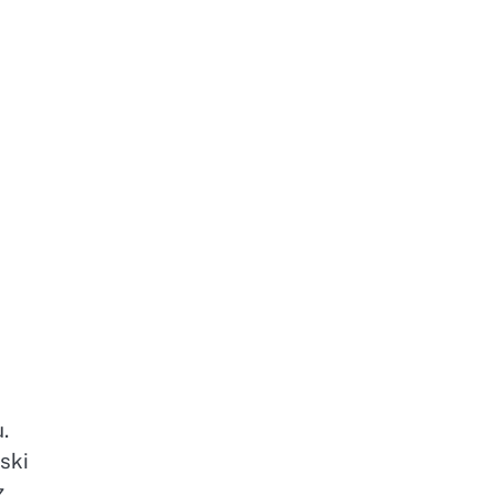
.
ski
z