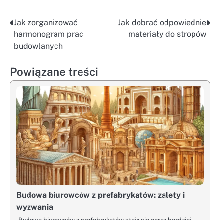
Jak zorganizować
Jak dobrać odpowiednie
Nawigacja
harmonogram prac
materiały do stropów
wpisu
budowlanych
Powiązane treści
Budowa biurowców z prefabrykatów: zalety i
wyzwania
Budowa biurowców z prefabrykatów staje się coraz bardziej