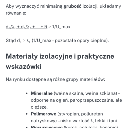
Aby wyznaczyć minimalną
grubość
izolacji, układamy
równanie:
d₁/λ₁ + d₂/λ₂ + … + R
≥ 1/U_max
Stąd d₁ ≥ λ₁ (1/U_max – pozostałe opory cieplne).
Materiały izolacyjne i praktyczne
wskazówki
Na rynku dostępne są różne grupy materiałów:
Mineralne
(wełna skalna, wełna szklana) –
odporne na ogień, paroprzepuszczalne, ale
cięższe.
Polimerowe
(styropian, poliuretan
natryskowy) – niska wartość λ, lekki i tani.
Biosurowcowe
(korek, celuloza, konopie) –