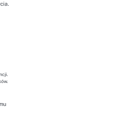
cia.
cji.
ków.
emu