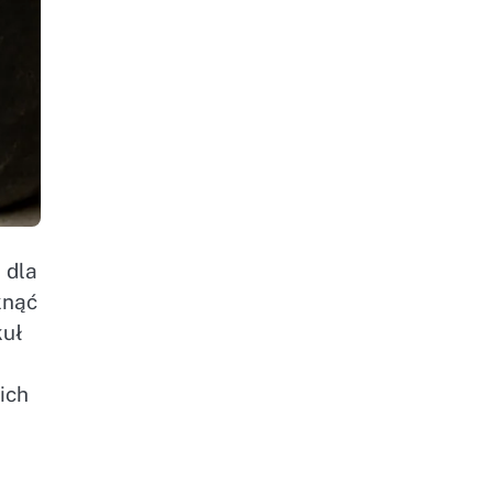
 dla
knąć
kuł
ich