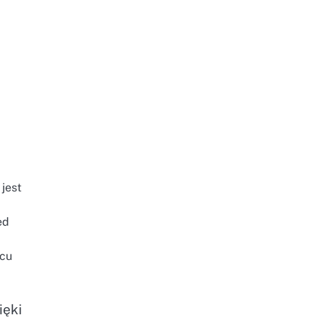
jest
ed
acu
ięki