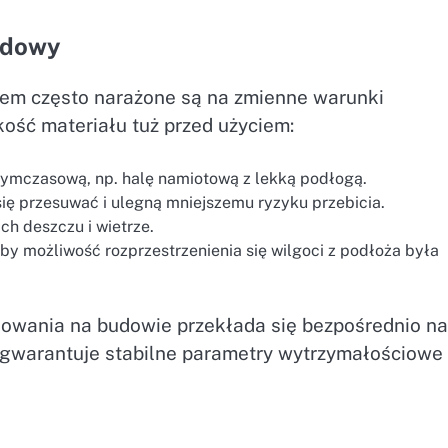
udowy
em często narażone są na zmienne warunki
kość materiału tuż przed użyciem:
tymczasową, np. halę namiotową z lekką podłogą.
się przesuwać i ulegną mniejszemu ryzyku przebicia.
h deszczu i wietrze.
aby możliwość rozprzestrzenienia się wilgoci z podłoża była
owania na budowie przekłada się bezpośrednio na
i gwarantuje stabilne parametry wytrzymałościowe