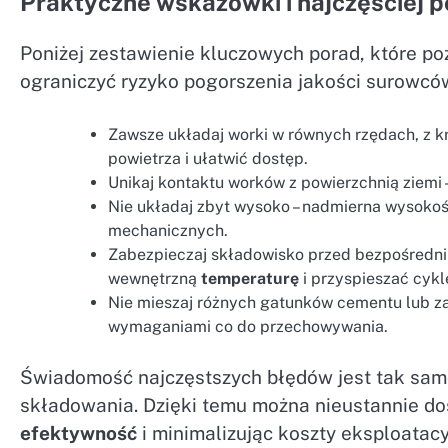
Praktyczne wskazówki i najczęściej 
Poniżej zestawienie kluczowych porad, które p
ograniczyć ryzyko pogorszenia jakości surowcó
Zawsze układaj worki w równych rzędach, z k
powietrza i ułatwić dostęp.
Unikaj kontaktu worków z powierzchnią ziemi –
Nie układaj zbyt wysoko – nadmierna wysokoś
mechanicznych.
Zabezpieczaj składowisko przed bezpośredni
wewnętrzną
temperaturę
i przyspieszać cykl
Nie mieszaj różnych gatunków cementu lub za
wymaganiami co do przechowywania.
Świadomość najczęstszych błędów jest tak sa
składowania. Dzięki temu można nieustannie d
efektywność
i minimalizując koszty eksploatacy