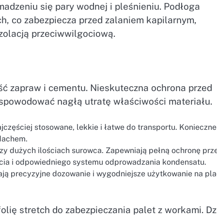
madzeniu się pary wodnej i pleśnieniu. Podłoga
, co zabezpiecza przed zalaniem kapilarnym,
zolacją przeciwwilgociową.
ć zapraw i cementu. Nieskuteczna ochrona przed
spowodować nagłą utratę właściwości materiału.
częściej stosowane, lekkie i łatwe do transportu. Konieczne 
 dachem.
przy dużych ilościach surowca. Zapewniają pełną ochronę prz
cia i odpowiedniego systemu odprowadzania kondensatu.
ają precyzyjne dozowanie i wygodniejsze użytkowanie na pl
ię stretch do zabezpieczania palet z workami. Dz