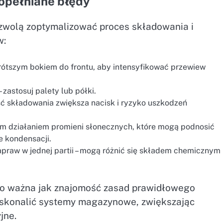
popełniane błędy
ozwolą zoptymalizować proces składowania i
w:
rótszym bokiem do frontu, aby intensyfikować przewiew
 zastosuj palety lub półki.
ć składowania zwiększa nacisk i ryzyko uszkodzeń
m działaniem promieni słonecznych, które mogą podnosić
e kondensacji.
praw w jednej partii – mogą różnić się składem chemicznym 
mo ważna jak znajomość zasad prawidłowego
oskonalić systemy magazynowe, zwiększając
jne.