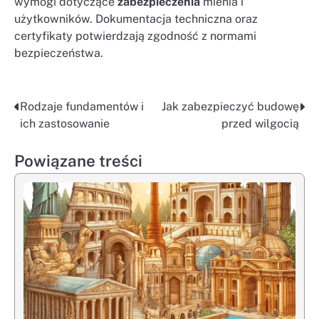
wymogi dotyczące
zabezpieczenia
mienia i
użytkowników. Dokumentacja techniczna oraz
certyfikaty potwierdzają zgodność z normami
bezpieczeństwa.
Rodzaje fundamentów i
Jak zabezpieczyć budowę
Nawigacja
ich zastosowanie
przed wilgocią
wpisu
Powiązane treści