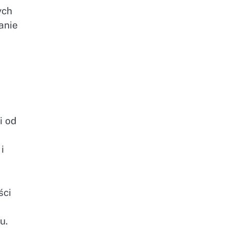
ych
anie
o
i od
i
ści
u.