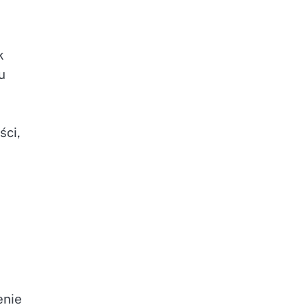
k
u
ści,
enie