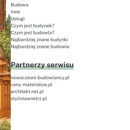
Budowa
Inne
Usługi
Czym jest budynek?
Czym jest budowla?
Najbardziej znane budynki
Najbardziej znane budowle
Partnerzy serwisu
nowoczesni-budowlancy.pl
ceny-materialow.pl
architekt.net.pl
stylistawnetrz.pl