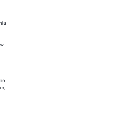
nia
ów
jne
om,