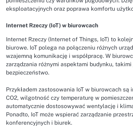
pomieszczeniu czy warunków pogodowych. Dzięk
eksploatacyjnych oraz poprawa komfortu użytk
Internet Rzeczy (IoT) w biurowcach
Internet Rzeczy (Internet of Things, IoT) to kole
biurowe. IoT polega na połączeniu różnych urzą
wzajemną komunikację i współpracę. W biurowc
zarządzania różnymi aspektami budynku, takimi j
bezpieczeństwo.
Przykładem zastosowania IoT w biurowcach są i
CO2, wilgotność czy temperaturę w pomieszcze
automatycznie dostosowywać wentylację i klima
Ponadto, IoT może wspierać zarządzanie przestr
konferencyjnych i biurek.