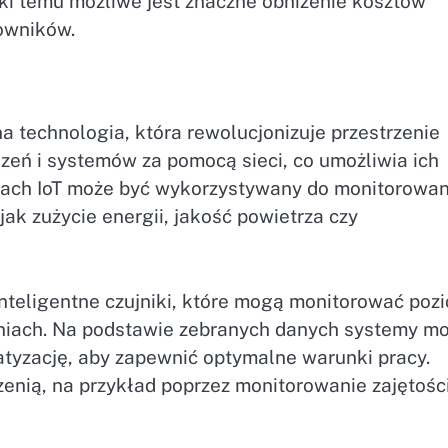
i temu możliwe jest znaczne obniżenie kosztów
owników.
jna technologia, która rewolucjonizuje przestrzenie
dzeń i systemów za pomocą sieci, co umożliwia ich
ach IoT może być wykorzystywany do monitorowani
ak zużycie energii, jakość powietrza czy
nteligentne czujniki, które mogą monitorować poz
niach. Na podstawie zebranych danych systemy m
tyzację, aby zapewnić optymalne warunki pracy.
zenią, na przykład poprzez monitorowanie zajętości