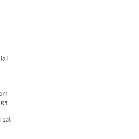
a i
iom
ogą
 sal