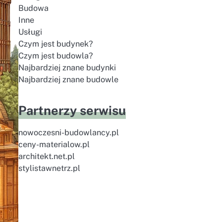
Budowa
Inne
Usługi
Czym jest budynek?
Czym jest budowla?
Najbardziej znane budynki
Najbardziej znane budowle
Partnerzy serwisu
nowoczesni-budowlancy.pl
ceny-materialow.pl
architekt.net.pl
stylistawnetrz.pl