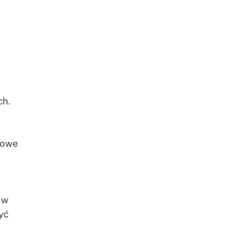
ch.
trowe
 w
yć