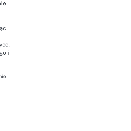
ale
jąc
yce,
go i
nie