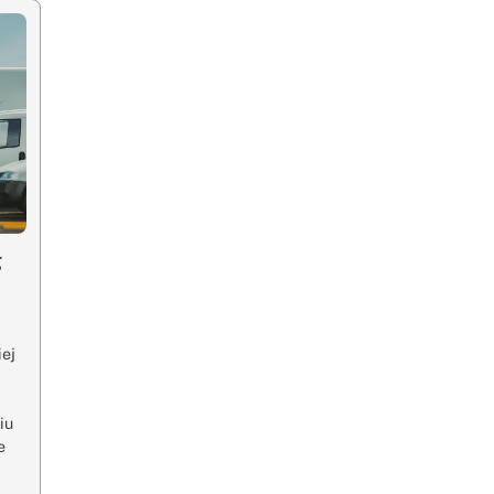
g
iej
iu
e