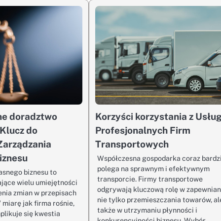
ne doradztwo
Korzyści korzystania z Usłu
Klucz do
Profesjonalnych Firm
Zarządzania
Transportowych
iznesu
Współczesna gospodarka coraz bardz
polega na sprawnym i efektywnym
asnego biznesu to
transporcie. Firmy transportowe
jące wielu umiejętności
odgrywają kluczową rolę w zapewnian
zenia zmian w przepisach
nie tylko przemieszczania towarów, al
miarę jak firma rośnie,
także w utrzymaniu płynności i
plikuje się kwestia
konkurencyjności biznesu. Wybór…