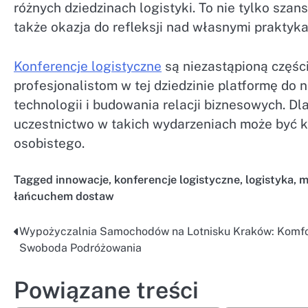
różnych dziedzinach logistyki. To nie tylko szan
także okazja do refleksji nad własnymi praktyk
Konferencje logistyczne
są niezastąpioną częśc
profesjonalistom w tej dziedzinie platformę do
technologii i budowania relacji biznesowych. Dl
uczestnictwo w takich wydarzeniach może być 
osobistego.
Tagged
innowacje
,
konferencje logistyczne
,
logistyka
,
m
łańcuchem dostaw
Wypożyczalnia Samochodów na Lotnisku Kraków: Komfor
Nawigacja
Swoboda Podróżowania
wpisu
Powiązane treści