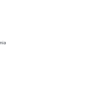
nia
i