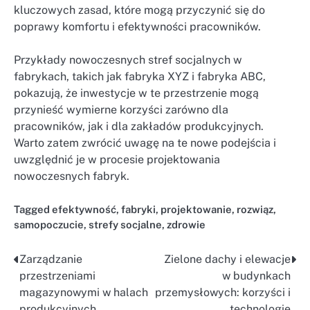
kluczowych zasad, które mogą przyczynić się do
poprawy komfortu i efektywności pracowników.
Przykłady nowoczesnych stref socjalnych w
fabrykach, takich jak fabryka XYZ i fabryka ABC,
pokazują, że inwestycje w te przestrzenie mogą
przynieść wymierne korzyści zarówno dla
pracowników, jak i dla zakładów produkcyjnych.
Warto zatem zwrócić uwagę na te nowe podejścia i
uwzględnić je w procesie projektowania
nowoczesnych fabryk.
Tagged
efektywność
,
fabryki
,
projektowanie
,
rozwiąz
,
samopoczucie
,
strefy socjalne
,
zdrowie
Zarządzanie
Zielone dachy i elewacje
Nawigacja
przestrzeniami
w budynkach
wpisu
magazynowymi w halach
przemysłowych: korzyści i
produkcyjnych
technologie