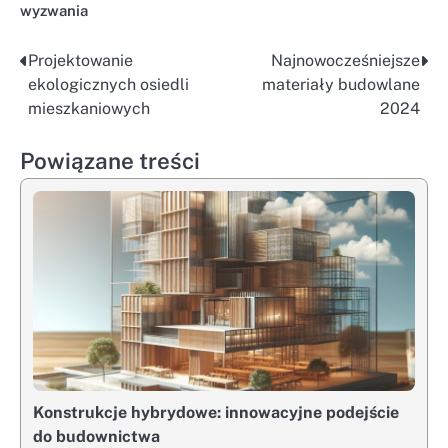
wyzwania
Projektowanie
Najnowocześniejsze
Nawigacja
ekologicznych osiedli
materiały budowlane
wpisu
mieszkaniowych
2024
Powiązane treści
Konstrukcje hybrydowe: innowacyjne podejście
do budownictwa